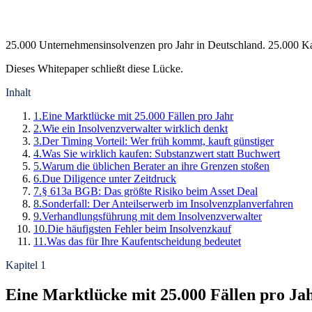
25.000 Unternehmensinsolvenzen pro Jahr in Deutschland. 25.000 Kau
Dieses Whitepaper schließt diese Lücke.
Inhalt
1
.
Eine Marktlücke mit 25.000 Fällen pro Jahr
2
.
Wie ein Insolvenzverwalter wirklich denkt
3
.
Der Timing Vorteil: Wer früh kommt, kauft günstiger
4
.
Was Sie wirklich kaufen: Substanzwert statt Buchwert
5
.
Warum die üblichen Berater an ihre Grenzen stoßen
6
.
Due Diligence unter Zeitdruck
7
.
§ 613a BGB: Das größte Risiko beim Asset Deal
8
.
Sonderfall: Der Anteilserwerb im Insolvenzplanverfahren
9
.
Verhandlungsführung mit dem Insolvenzverwalter
10
.
Die häufigsten Fehler beim Insolvenzkauf
11
.
Was das für Ihre Kaufentscheidung bedeutet
Kapitel 1
Eine Marktlücke mit 25.000 Fällen pro Ja