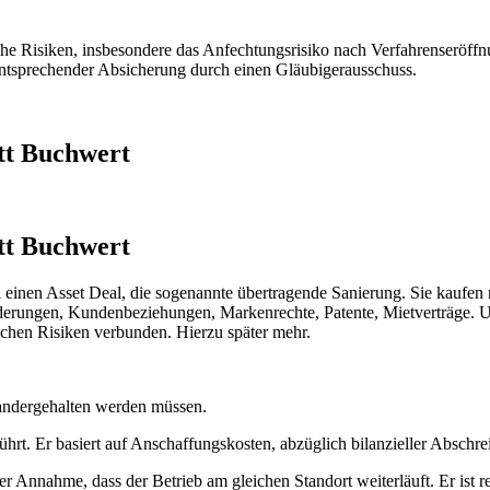
he Risiken, insbesondere das Anfechtungsrisiko nach Verfahrenseröffnun
 entsprechender Absicherung durch einen Gläubigerausschuss.
att Buchwert
att Buchwert
 einen Asset Deal, die sogenannte übertragende Sanierung. Sie kaufen ni
erungen, Kundenbeziehungen, Markenrechte, Patente, Mietverträge. Und
ichen Risiken verbunden. Hierzu später mehr.
inandergehalten werden müssen.
hrt. Er basiert auf Anschaffungskosten, abzüglich bilanzieller Abschre
 Annahme, dass der Betrieb am gleichen Standort weiterläuft. Er ist r