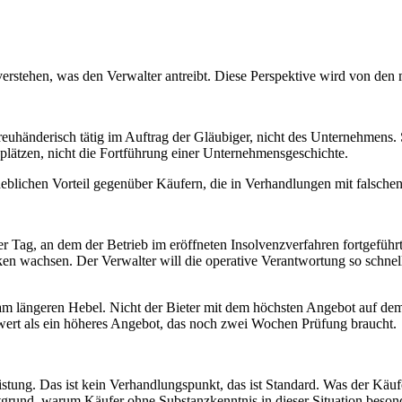
erstehen, was den Verwalter antreibt. Diese Perspektive wird von den 
 treuhänderisch tätig im Auftrag der Gläubiger, nicht des Unternehmens
plätzen, nicht die Fortführung einer Unternehmensgeschichte.
 erheblichen Vorteil gegenüber Käufern, die in Verhandlungen mit falsche
der Tag, an dem der Betrieb im eröffneten Insolvenzverfahren fortgefü
iken wachsen. Der Verwalter will die operative Verantwortung so schne
 am längeren Hebel. Nicht der Bieter mit dem höchsten Angebot auf dem 
 wert als ein höheres Angebot, das noch zwei Wochen Prüfung braucht.
tung. Das ist kein Verhandlungspunkt, das ist Standard. Was der Käufer
tgrund, warum Käufer ohne Substanzkenntnis in dieser Situation besond